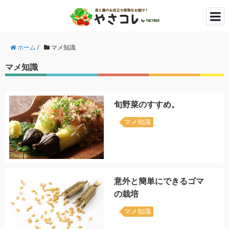
ホーム
/
マメ知識
マメ知識
旬野菜のすすめ。
マメ知識
意外と簡単にできるゴマ
の栽培
マメ知識