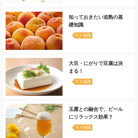
知っておきたい追熟の基
礎知識
マメ知識
大豆・にがりで豆腐は決
まる！
マメ知識
玉露との融合で、ビール
にリラックス効果？
マメ知識