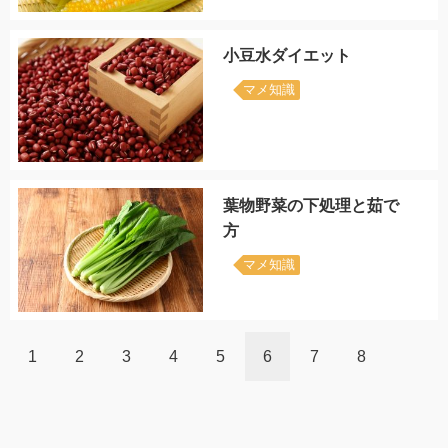
小豆水ダイエット
マメ知識
葉物野菜の下処理と茹で
方
マメ知識
1
2
3
4
5
6
7
8