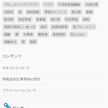
ブロッコリースプラウト
マダラ
不溶性食物繊維
伝統行事
出鱈目
卵
地域貢献
季節のイベント
富山県
寒鰤
復活祭
指定野菜
栄養素
海の幸
特定野菜
真鱈
真鱈の美味しい食べ方
福豆
緑黄色野菜
茎ブロッコリー
葉酸
蟹
行事食
離乳食
食用新芽
高たんぱく
高酸化力
鱈
鱈腹
コンテンツ
やさコレについて
情報提供/記事寄稿の受付
プライバシーについて