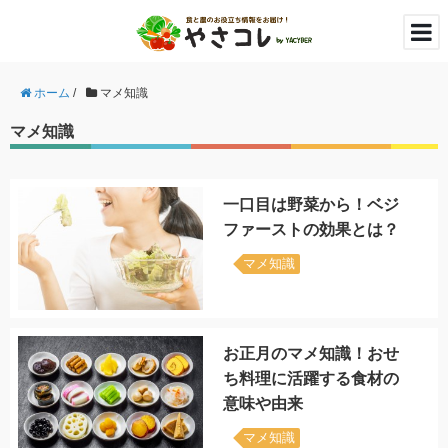
ホーム
/
マメ知識
マメ知識
一口目は野菜から！ベジ
ファーストの効果とは？
マメ知識
お正月のマメ知識！おせ
ち料理に活躍する食材の
意味や由来
マメ知識