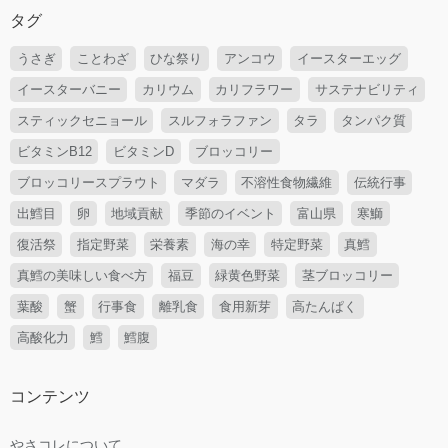
タグ
うさぎ
ことわざ
ひな祭り
アンコウ
イースターエッグ
イースターバニー
カリウム
カリフラワー
サステナビリティ
スティックセニョール
スルフォラファン
タラ
タンパク質
ビタミンB12
ビタミンD
ブロッコリー
ブロッコリースプラウト
マダラ
不溶性食物繊維
伝統行事
出鱈目
卵
地域貢献
季節のイベント
富山県
寒鰤
復活祭
指定野菜
栄養素
海の幸
特定野菜
真鱈
真鱈の美味しい食べ方
福豆
緑黄色野菜
茎ブロッコリー
葉酸
蟹
行事食
離乳食
食用新芽
高たんぱく
高酸化力
鱈
鱈腹
コンテンツ
やさコレについて