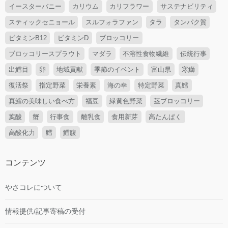
イースターバニー
カリウム
カリフラワー
サステナビリティ
スティックセニョール
スルフォラファン
タラ
タンパク質
ビタミンB12
ビタミンD
ブロッコリー
ブロッコリースプラウト
マダラ
不溶性食物繊維
伝統行事
出鱈目
卵
地域貢献
季節のイベント
富山県
寒鰤
復活祭
指定野菜
栄養素
海の幸
特定野菜
真鱈
真鱈の美味しい食べ方
福豆
緑黄色野菜
茎ブロッコリー
葉酸
蟹
行事食
離乳食
食用新芽
高たんぱく
高酸化力
鱈
鱈腹
コンテンツ
やさコレについて
情報提供/記事寄稿の受付