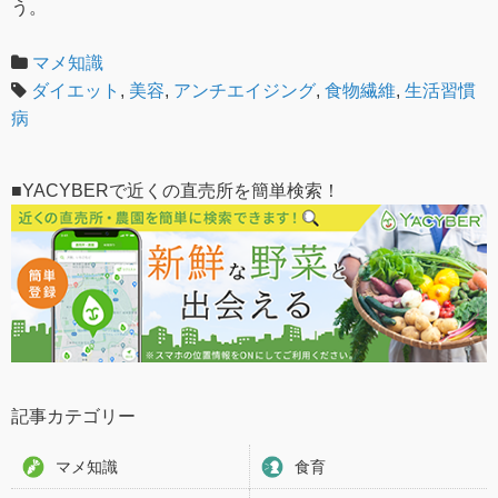
う。
マメ知識
ダイエット
,
美容
,
アンチエイジング
,
食物繊維
,
生活習慣
病
■YACYBERで近くの直売所を簡単検索！
記事カテゴリー
マメ知識
食育