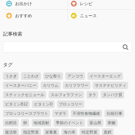
お出かけ
レシピ
おすすめ
ニュース
記事検索

タグ
うさぎ
ことわざ
ひな祭り
アンコウ
イースターエッグ
イースターバニー
カリウム
カリフラワー
サステナビリティ
スティックセニョール
スルフォラファン
タラ
タンパク質
ビタミンB12
ビタミンD
ブロッコリー
ブロッコリースプラウト
マダラ
不溶性食物繊維
伝統行事
出鱈目
卵
地域貢献
季節のイベント
富山県
寒鰤
復活祭
指定野菜
栄養素
海の幸
特定野菜
真鱈