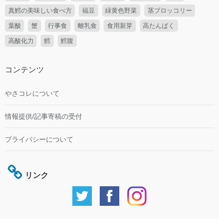
真鱈の美味しい食べ方
福豆
緑黄色野菜
茎ブロッコリー
葉酸
蟹
行事食
離乳食
食用新芽
高たんぱく
高酸化力
鱈
鱈腹
コンテンツ
やさコレについて
情報提供/記事寄稿の受付
プライバシーについて
リンク