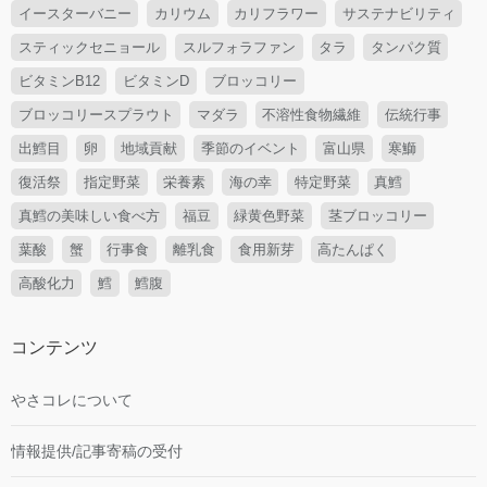
イースターバニー
カリウム
カリフラワー
サステナビリティ
スティックセニョール
スルフォラファン
タラ
タンパク質
ビタミンB12
ビタミンD
ブロッコリー
ブロッコリースプラウト
マダラ
不溶性食物繊維
伝統行事
出鱈目
卵
地域貢献
季節のイベント
富山県
寒鰤
復活祭
指定野菜
栄養素
海の幸
特定野菜
真鱈
真鱈の美味しい食べ方
福豆
緑黄色野菜
茎ブロッコリー
葉酸
蟹
行事食
離乳食
食用新芽
高たんぱく
高酸化力
鱈
鱈腹
コンテンツ
やさコレについて
情報提供/記事寄稿の受付