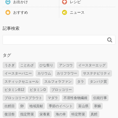
お出かけ
レシピ
おすすめ
ニュース
記事検索

タグ
うさぎ
ことわざ
ひな祭り
アンコウ
イースターエッグ
イースターバニー
カリウム
カリフラワー
サステナビリティ
スティックセニョール
スルフォラファン
タラ
タンパク質
ビタミンB12
ビタミンD
ブロッコリー
ブロッコリースプラウト
マダラ
不溶性食物繊維
伝統行事
出鱈目
卵
地域貢献
季節のイベント
富山県
寒鰤
復活祭
指定野菜
栄養素
海の幸
特定野菜
真鱈