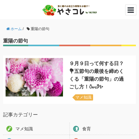
ホーム
/
重陽の節句
重陽の節句
９月９日って何する日？
💐五節句の最後を締めく
くる「重陽の節句」の過
ごし方！🍶🛁✨
マメ知識
記事カテゴリー
マメ知識
食育