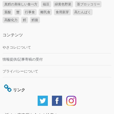
真鱈の美味しい食べ方
福豆
緑黄色野菜
茎ブロッコリー
葉酸
蟹
行事食
離乳食
食用新芽
高たんぱく
高酸化力
鱈
鱈腹
コンテンツ
やさコレについて
情報提供/記事寄稿の受付
プライバシーについて
リンク