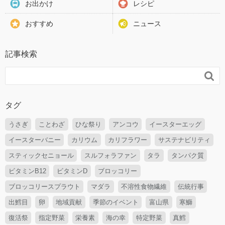
お出かけ
レシピ
おすすめ
ニュース
記事検索

タグ
うさぎ
ことわざ
ひな祭り
アンコウ
イースターエッグ
イースターバニー
カリウム
カリフラワー
サステナビリティ
スティックセニョール
スルフォラファン
タラ
タンパク質
ビタミンB12
ビタミンD
ブロッコリー
ブロッコリースプラウト
マダラ
不溶性食物繊維
伝統行事
出鱈目
卵
地域貢献
季節のイベント
富山県
寒鰤
復活祭
指定野菜
栄養素
海の幸
特定野菜
真鱈