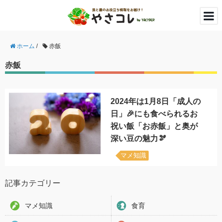
ホーム
/
赤飯
赤飯
2024年は1月8日「成人の
日」🎉にも食べられるお
祝い飯「お赤飯」と奥が
深い豆の魅力🫘
マメ知識
記事カテゴリー
マメ知識
食育