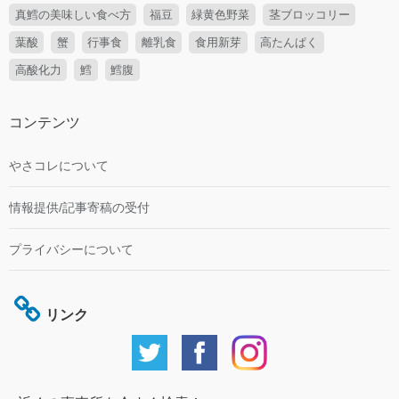
真鱈の美味しい食べ方
福豆
緑黄色野菜
茎ブロッコリー
葉酸
蟹
行事食
離乳食
食用新芽
高たんぱく
高酸化力
鱈
鱈腹
コンテンツ
やさコレについて
情報提供/記事寄稿の受付
プライバシーについて
リンク