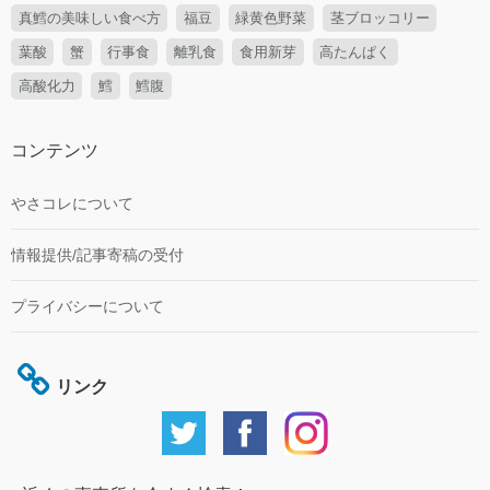
真鱈の美味しい食べ方
福豆
緑黄色野菜
茎ブロッコリー
葉酸
蟹
行事食
離乳食
食用新芽
高たんぱく
高酸化力
鱈
鱈腹
コンテンツ
やさコレについて
情報提供/記事寄稿の受付
プライバシーについて
リンク