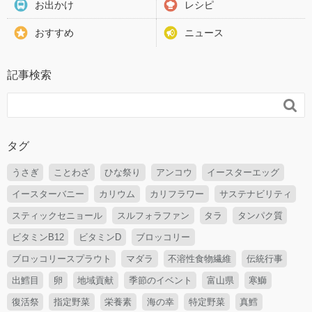
お出かけ
レシピ
おすすめ
ニュース
記事検索

タグ
うさぎ
ことわざ
ひな祭り
アンコウ
イースターエッグ
イースターバニー
カリウム
カリフラワー
サステナビリティ
スティックセニョール
スルフォラファン
タラ
タンパク質
ビタミンB12
ビタミンD
ブロッコリー
ブロッコリースプラウト
マダラ
不溶性食物繊維
伝統行事
出鱈目
卵
地域貢献
季節のイベント
富山県
寒鰤
復活祭
指定野菜
栄養素
海の幸
特定野菜
真鱈