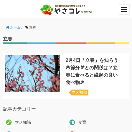
ホーム
/
立春
立春
2月4日「立春」を知ろう
🌸節分🫘との関係は？立
春に食べると縁起の良い
食べ物🎉
マメ知識
記事カテゴリー
マメ知識
食育