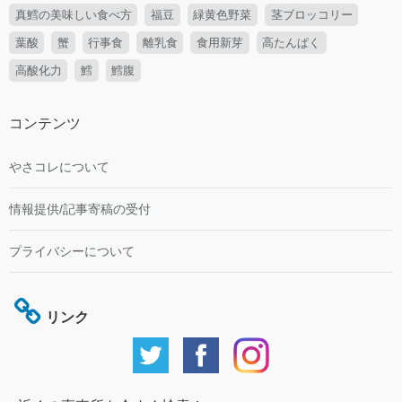
真鱈の美味しい食べ方
福豆
緑黄色野菜
茎ブロッコリー
葉酸
蟹
行事食
離乳食
食用新芽
高たんぱく
高酸化力
鱈
鱈腹
コンテンツ
やさコレについて
情報提供/記事寄稿の受付
プライバシーについて
リンク