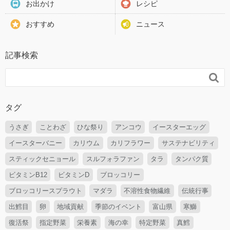
お出かけ
レシピ
おすすめ
ニュース
記事検索

タグ
うさぎ
ことわざ
ひな祭り
アンコウ
イースターエッグ
イースターバニー
カリウム
カリフラワー
サステナビリティ
スティックセニョール
スルフォラファン
タラ
タンパク質
ビタミンB12
ビタミンD
ブロッコリー
ブロッコリースプラウト
マダラ
不溶性食物繊維
伝統行事
出鱈目
卵
地域貢献
季節のイベント
富山県
寒鰤
復活祭
指定野菜
栄養素
海の幸
特定野菜
真鱈