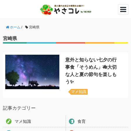
ホーム
/
宮崎県
宮崎県
意外と知らない七夕の行
事食「そうめん」🎋大切
な人と夏の節句を楽しも
う✨
マメ知識
記事カテゴリー
マメ知識
食育