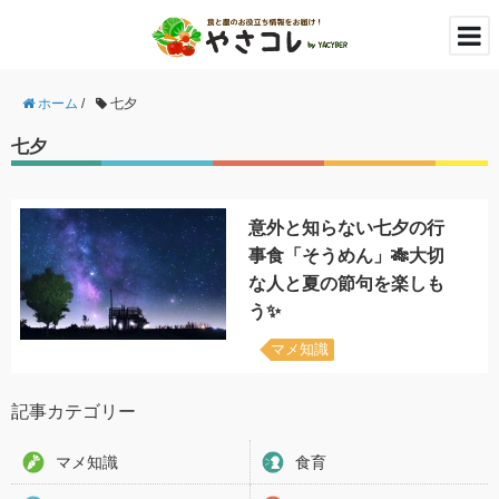
ホーム
/
七夕
七夕
意外と知らない七夕の行
事食「そうめん」🎋大切
な人と夏の節句を楽しも
う✨
マメ知識
記事カテゴリー
マメ知識
食育