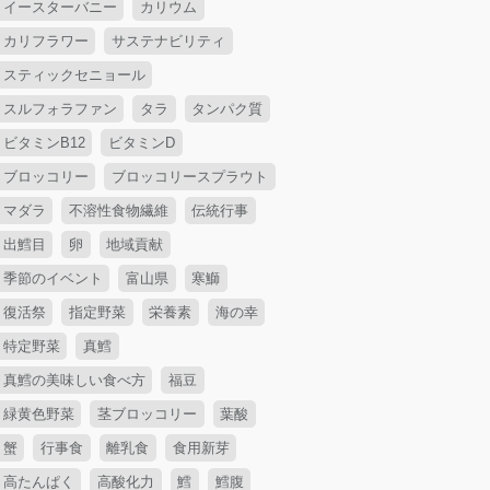
イースターバニー
カリウム
カリフラワー
サステナビリティ
スティックセニョール
スルフォラファン
タラ
タンパク質
ビタミンB12
ビタミンD
ブロッコリー
ブロッコリースプラウト
マダラ
不溶性食物繊維
伝統行事
出鱈目
卵
地域貢献
季節のイベント
富山県
寒鰤
復活祭
指定野菜
栄養素
海の幸
特定野菜
真鱈
真鱈の美味しい食べ方
福豆
緑黄色野菜
茎ブロッコリー
葉酸
蟹
行事食
離乳食
食用新芽
高たんぱく
高酸化力
鱈
鱈腹