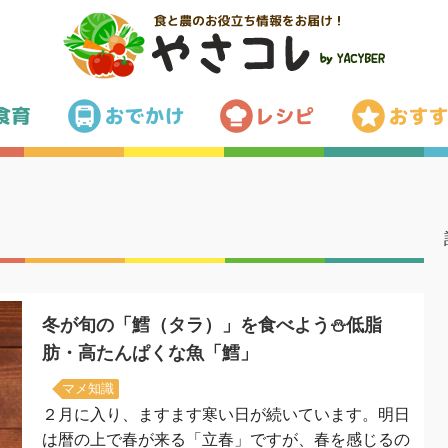
冬が旬の「鱈（タラ）」を食べよう⛄低脂
肪・高たんぱくな魚「鱈」
マメ知識
２月に入り、ますます寒い日が続いています。明日
は暦の上で春が来る「立春」ですが、春を感じるの