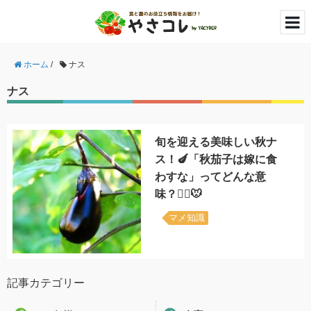
ホーム
/
ナス
ナス
旬を迎える美味しい秋ナ
ス！🍆「秋茄子は嫁に食
わすな」ってどんな意
味？👰‍♀️🐭
マメ知識
記事カテゴリー