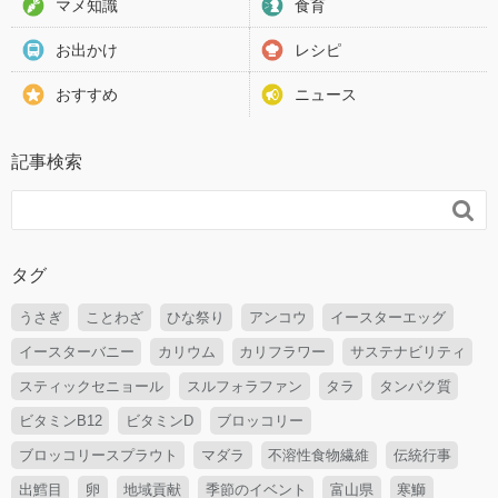
マメ知識
食育
お出かけ
レシピ
おすすめ
ニュース
記事検索

タグ
うさぎ
ことわざ
ひな祭り
アンコウ
イースターエッグ
イースターバニー
カリウム
カリフラワー
サステナビリティ
スティックセニョール
スルフォラファン
タラ
タンパク質
ビタミンB12
ビタミンD
ブロッコリー
ブロッコリースプラウト
マダラ
不溶性食物繊維
伝統行事
出鱈目
卵
地域貢献
季節のイベント
富山県
寒鰤