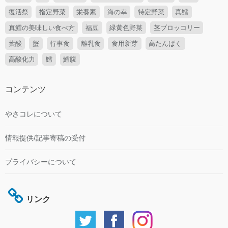
復活祭
指定野菜
栄養素
海の幸
特定野菜
真鱈
真鱈の美味しい食べ方
福豆
緑黄色野菜
茎ブロッコリー
葉酸
蟹
行事食
離乳食
食用新芽
高たんぱく
高酸化力
鱈
鱈腹
コンテンツ
やさコレについて
情報提供/記事寄稿の受付
プライバシーについて
リンク