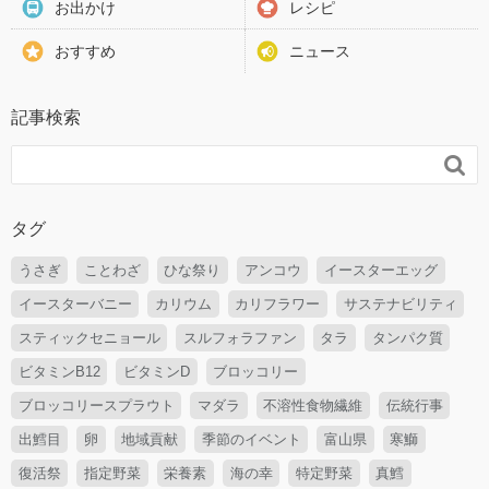
お出かけ
レシピ
おすすめ
ニュース
記事検索

タグ
うさぎ
ことわざ
ひな祭り
アンコウ
イースターエッグ
イースターバニー
カリウム
カリフラワー
サステナビリティ
スティックセニョール
スルフォラファン
タラ
タンパク質
ビタミンB12
ビタミンD
ブロッコリー
ブロッコリースプラウト
マダラ
不溶性食物繊維
伝統行事
出鱈目
卵
地域貢献
季節のイベント
富山県
寒鰤
復活祭
指定野菜
栄養素
海の幸
特定野菜
真鱈