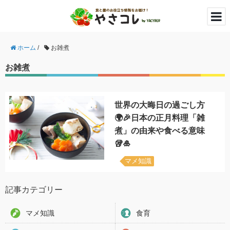
ホーム
/
お雑煮
お雑煮
世界の大晦日の過ごし方
🌍🎉日本の正月料理「雑
煮」の由来や食べる意味
🥡🎍
マメ知識
記事カテゴリー
マメ知識
食育