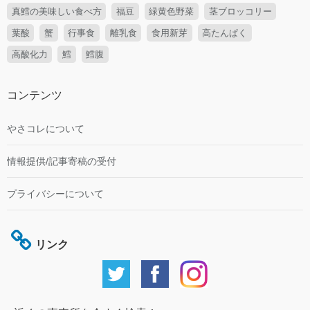
真鱈の美味しい食べ方
福豆
緑黄色野菜
茎ブロッコリー
葉酸
蟹
行事食
離乳食
食用新芽
高たんぱく
高酸化力
鱈
鱈腹
コンテンツ
やさコレについて
情報提供/記事寄稿の受付
プライバシーについて
リンク