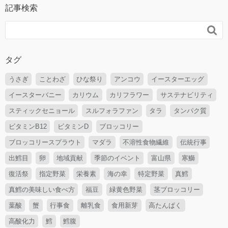
記事検索

タグ
うさぎ
ことわざ
ひな祭り
アンコウ
イースターエッグ
イースターバニー
カリウム
カリフラワー
サステナビリティ
スティックセニョール
スルフォラファン
タラ
タンパク質
ビタミンB12
ビタミンD
ブロッコリー
ブロッコリースプラウト
マダラ
不溶性食物繊維
伝統行事
出鱈目
卵
地域貢献
季節のイベント
富山県
寒鰤
復活祭
指定野菜
栄養素
海の幸
特定野菜
真鱈
真鱈の美味しい食べ方
福豆
緑黄色野菜
茎ブロッコリー
葉酸
蟹
行事食
離乳食
食用新芽
高たんぱく
高酸化力
鱈
鱈腹