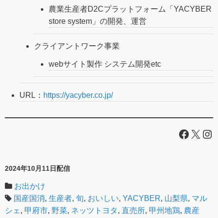
農業生産者D2Cプラットフォーム「YACYBER
store system」の開発、運営
クライアントワーク事業
webサイト製作 システム開発etc
URL：
https://yacyber.co.jp/
Facebo
X
In
2024年10月11日配信
お出かけ
国産国消
,
生産者
,
旬
,
おいしい
,
YACYBER
,
山梨県
,
マル
シェ
,
甲府市
,
野菜
,
ネッツトヨタ
,
直売所
,
甲州地鶏
,
農産