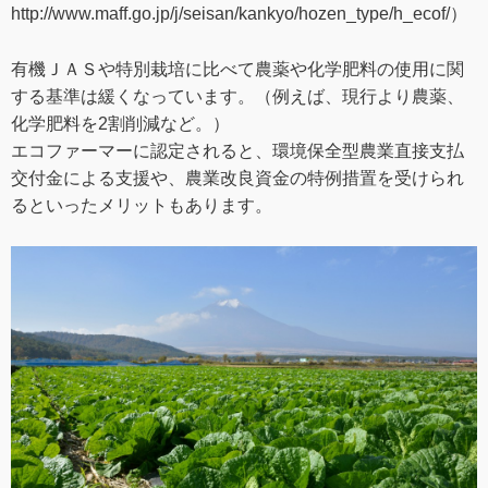
http://www.maff.go.jp/j/seisan/kankyo/hozen_type/h_ecof/）
有機ＪＡＳや特別栽培に比べて農薬や化学肥料の使用に関
する基準は緩くなっています。（例えば、現行より農薬、
化学肥料を2割削減など。）
エコファーマーに認定されると、環境保全型農業直接支払
交付金による支援や、農業改良資金の特例措置を受けられ
るといったメリットもあります。