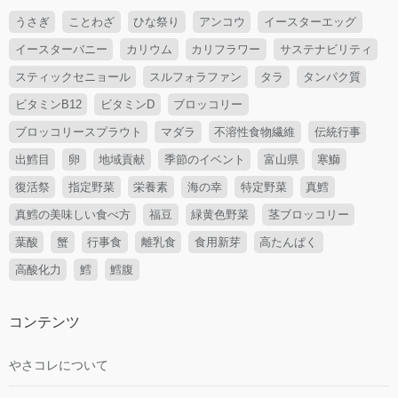
うさぎ
ことわざ
ひな祭り
アンコウ
イースターエッグ
イースターバニー
カリウム
カリフラワー
サステナビリティ
スティックセニョール
スルフォラファン
タラ
タンパク質
ビタミンB12
ビタミンD
ブロッコリー
ブロッコリースプラウト
マダラ
不溶性食物繊維
伝統行事
出鱈目
卵
地域貢献
季節のイベント
富山県
寒鰤
復活祭
指定野菜
栄養素
海の幸
特定野菜
真鱈
真鱈の美味しい食べ方
福豆
緑黄色野菜
茎ブロッコリー
葉酸
蟹
行事食
離乳食
食用新芽
高たんぱく
高酸化力
鱈
鱈腹
コンテンツ
やさコレについて