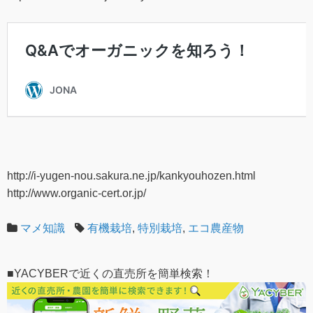
http://i-yugen-nou.sakura.ne.jp/kankyouhozen.html
http://www.organic-cert.or.jp/
マメ知識
有機栽培
,
特別栽培
,
エコ農産物
■YACYBERで近くの直売所を簡単検索！