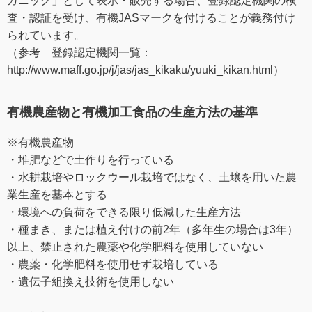
ガニック」として表示・販売する場合、登録認定機関の検
査・認証を受け、有機JASマークを付けることが義務付け
られています。
（参考 登録認定機関一覧：
http://www.maff.go.jp/j/jas/jas_kikaku/yuuki_kikan.html）
有機農産物と有機加工食品の生産方法の基準
※有機農産物
・堆肥などで土作りを行っている
・水耕栽培やロックウール栽培ではなく、土壌を用いた農
業生産を基本とする
・環境への負荷をできる限り低減した生産方法
・種まき、または植え付けの前2年（多年生の場合は3年）
以上、禁止された農薬や化学肥料を使用していない
・農薬・化学肥料を使用せず栽培している
・遺伝子組換え技術を使用しない