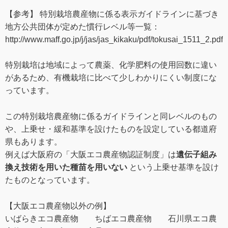
【参考】 特別栽培農産物に係る表示ガイドラインに基づき
地方公共団体が定めた慣行レベル等一覧：
http://www.maff.go.jp/j/jas/jas_kikaku/pdf/tokusai_1511_2.pdf
特別栽培は地域によって農薬、化学肥料の使用回数に違い
があるため、有機栽培に比べて少しわかりにくい制度にな
っています。
この特別栽培農産物に係るガイドラインと同レベルのもの
や、上乗せ・緩和基準を設けたものを設定している都道府
県もあります。
例えば大阪府の「大阪エコ農産物認証制度」は
遺伝子組み
換え技術を用いた種苗を用いない
という
上乗せ基準を設け
たものとなっています。
【大阪エコ農産物以外の例】
いばらきエコ農産物 ちばエコ農産物 石川県エコ農