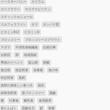
イースターバニー
カリウム
カリフラワー
サステナビリティ
スティックセニョール
スルフォラファン
タラ
タンパク質
ビタミンB12
ビタミンD
ブロッコリー
ブロッコリースプラウト
マダラ
不溶性食物繊維
伝統行事
出鱈目
卵
地域貢献
季節のイベント
富山県
寒鰤
復活祭
指定野菜
栄養素
海の幸
特定野菜
真鱈
真鱈の美味しい食べ方
福豆
緑黄色野菜
茎ブロッコリー
葉酸
蟹
行事食
離乳食
食用新芽
高たんぱく
高酸化力
鱈
鱈腹