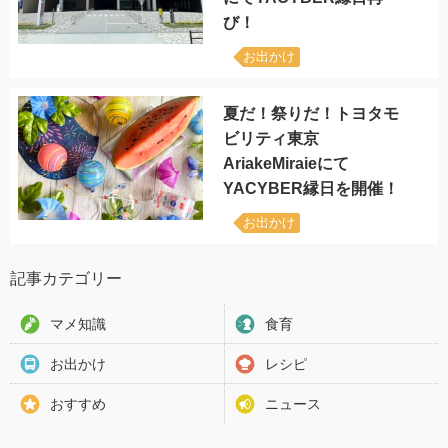
び！
お出かけ
夏だ！祭りだ！トヨタモ
ビリティ東京
AriakeMiraieにて
YACYBER縁日を開催！
お出かけ
記事カテゴリー
マメ知識
食育
お出かけ
レシピ
おすすめ
ニュース