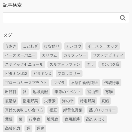
記事検索

タグ
うさぎ
ことわざ
ひな祭り
アンコウ
イースターエッグ
イースターバニー
カリウム
カリフラワー
サステナビリティ
スティックセニョール
スルフォラファン
タラ
タンパク質
ビタミンB12
ビタミンD
ブロッコリー
ブロッコリースプラウト
マダラ
不溶性食物繊維
伝統行事
出鱈目
卵
地域貢献
季節のイベント
富山県
寒鰤
復活祭
指定野菜
栄養素
海の幸
特定野菜
真鱈
真鱈の美味しい食べ方
福豆
緑黄色野菜
茎ブロッコリー
葉酸
蟹
行事食
離乳食
食用新芽
高たんぱく
高酸化力
鱈
鱈腹