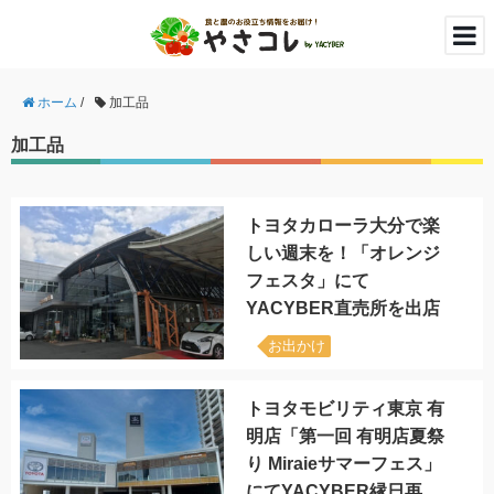
ホーム
/
加工品
加工品
トヨタカローラ大分で楽
しい週末を！「オレンジ
フェスタ」にて
YACYBER直売所を出店
お出かけ
トヨタモビリティ東京 有
明店「第一回 有明店夏祭
り Miraieサマーフェス」
にてYACYBER縁日再