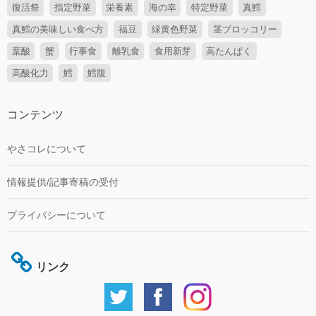
復活祭
指定野菜
栄養素
海の幸
特定野菜
真鱈
真鱈の美味しい食べ方
福豆
緑黄色野菜
茎ブロッコリー
葉酸
蟹
行事食
離乳食
食用新芽
高たんぱく
高酸化力
鱈
鱈腹
コンテンツ
やさコレについて
情報提供/記事寄稿の受付
プライバシーについて
リンク