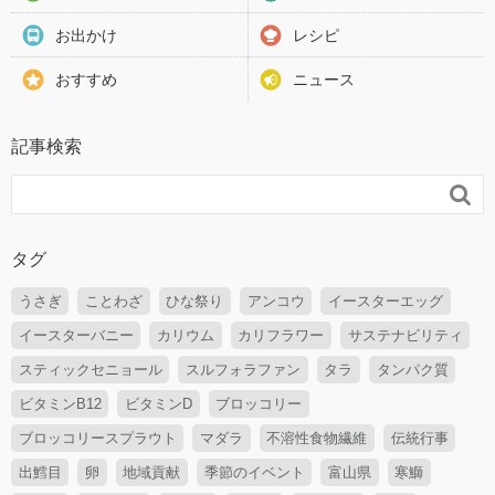
お出かけ
レシピ
おすすめ
ニュース
記事検索

タグ
うさぎ
ことわざ
ひな祭り
アンコウ
イースターエッグ
イースターバニー
カリウム
カリフラワー
サステナビリティ
スティックセニョール
スルフォラファン
タラ
タンパク質
ビタミンB12
ビタミンD
ブロッコリー
ブロッコリースプラウト
マダラ
不溶性食物繊維
伝統行事
出鱈目
卵
地域貢献
季節のイベント
富山県
寒鰤