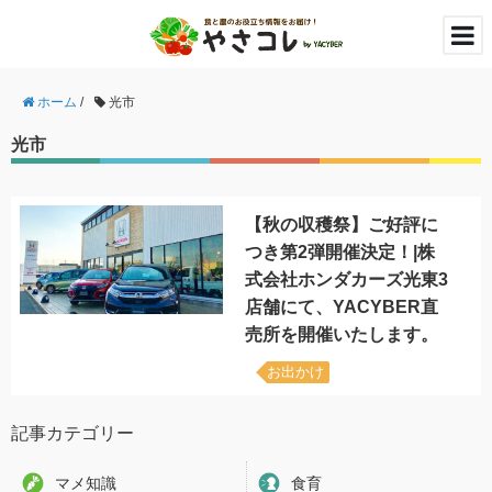
ホーム
/
光市
光市
【秋の収穫祭】ご好評に
つき第2弾開催決定！|株
式会社ホンダカーズ光東3
店舗にて、YACYBER直
売所を開催いたします。
お出かけ
記事カテゴリー
マメ知識
食育