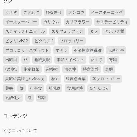
タグ
うさぎ
ことわざ
ひな祭り
アンコウ
イースターエッグ
イースターバニー
カリウム
カリフラワー
サステナビリティ
スティックセニョール
スルフォラファン
タラ
タンパク質
ビタミンB12
ビタミンD
ブロッコリー
ブロッコリースプラウト
マダラ
不溶性食物繊維
伝統行事
出鱈目
卵
地域貢献
季節のイベント
富山県
寒鰤
復活祭
指定野菜
栄養素
海の幸
特定野菜
真鱈
真鱈の美味しい食べ方
福豆
緑黄色野菜
茎ブロッコリー
葉酸
蟹
行事食
離乳食
食用新芽
高たんぱく
高酸化力
鱈
鱈腹
コンテンツ
やさコレについて