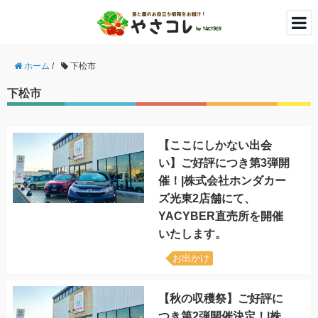
ホーム
/
下松市
下松市
【ここにしかない出会
い】ご好評につき第3弾開
催！|株式会社ホンダカー
ズ光東2店舗にて、
YACYBER直売所を開催
いたします。
お出かけ
【秋の収穫祭】ご好評に
つき第2弾開催決定！|株