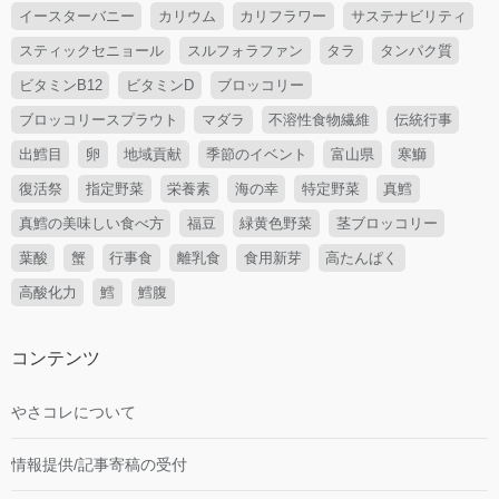
イースターバニー
カリウム
カリフラワー
サステナビリティ
スティックセニョール
スルフォラファン
タラ
タンパク質
ビタミンB12
ビタミンD
ブロッコリー
ブロッコリースプラウト
マダラ
不溶性食物繊維
伝統行事
出鱈目
卵
地域貢献
季節のイベント
富山県
寒鰤
復活祭
指定野菜
栄養素
海の幸
特定野菜
真鱈
真鱈の美味しい食べ方
福豆
緑黄色野菜
茎ブロッコリー
葉酸
蟹
行事食
離乳食
食用新芽
高たんぱく
高酸化力
鱈
鱈腹
コンテンツ
やさコレについて
情報提供/記事寄稿の受付