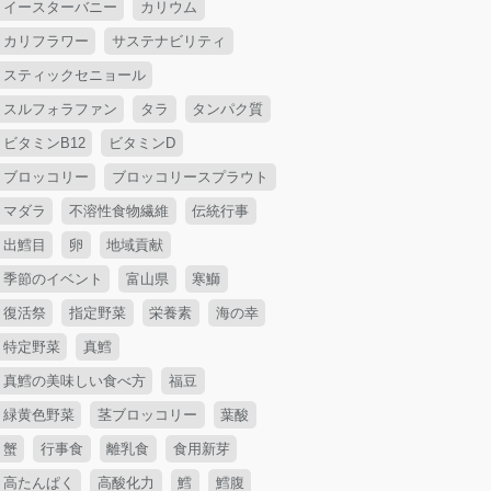
イースターバニー
カリウム
カリフラワー
サステナビリティ
スティックセニョール
スルフォラファン
タラ
タンパク質
ビタミンB12
ビタミンD
ブロッコリー
ブロッコリースプラウト
マダラ
不溶性食物繊維
伝統行事
出鱈目
卵
地域貢献
季節のイベント
富山県
寒鰤
復活祭
指定野菜
栄養素
海の幸
特定野菜
真鱈
真鱈の美味しい食べ方
福豆
緑黄色野菜
茎ブロッコリー
葉酸
蟹
行事食
離乳食
食用新芽
高たんぱく
高酸化力
鱈
鱈腹