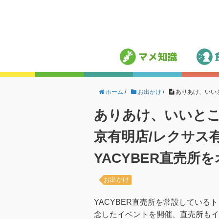
ホーム
/
お出かけ
/
ありあけ、いいと
ありあけ、いいと
京有明店/レクサス有明 
YACYBER直売所
お出かけ
YACYBER直売所を常設している
念したイベントを開催、直売所もイ