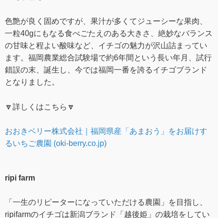
色艶が良く固めですが、果汁が多くてジューシーな果肉、
一粒40gにもなる食べごたえのある大きさ、絶妙なバランス
の甘味と程よい酸味など、イチゴの魅力が沢山詰まってい
ます。福岡農業総合試験場で約6年間という長い年月、試行
錯誤の末、誕生し、今では福岡一番を誇るイチゴブランド
となりました。
🔽詳しくはこちら🔽
おおきベリー株式会社｜福岡県産「あまおう」をお届けす
るいちご農園 (oki-berry.co.jp)
ripi farm
「一生のリピーターになっていただける農園」を目指し、
ripifarmのイチゴは新潟ブランド「越後姫」の栽培をしてい