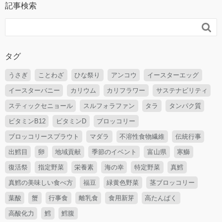
記事検索

タグ
うさぎ
ことわざ
ひな祭り
アンコウ
イースターエッグ
イースターバニー
カリウム
カリフラワー
サステナビリティ
スティックセニョール
スルフォラファン
タラ
タンパク質
ビタミンB12
ビタミンD
ブロッコリー
ブロッコリースプラウト
マダラ
不溶性食物繊維
伝統行事
出鱈目
卵
地域貢献
季節のイベント
富山県
寒鰤
復活祭
指定野菜
栄養素
海の幸
特定野菜
真鱈
真鱈の美味しい食べ方
福豆
緑黄色野菜
茎ブロッコリー
葉酸
蟹
行事食
離乳食
食用新芽
高たんぱく
高酸化力
鱈
鱈腹