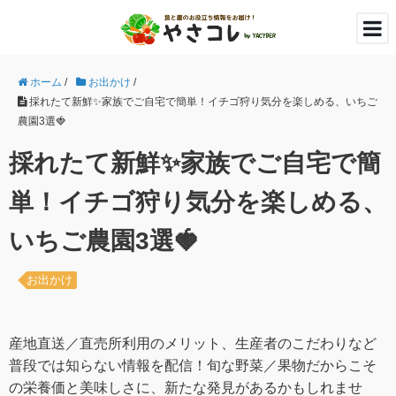
ホーム
/
お出かけ
/
採れたて新鮮✨家族でご自宅で簡単！イチゴ狩り気分を楽しめる、いちご
農園3選🍓
採れたて新鮮✨家族でご自宅で簡
単！イチゴ狩り気分を楽しめる、
いちご農園3選🍓
お出かけ
産地直送／直売所利用のメリット、生産者のこだわりなど
普段では知らない情報を配信！旬な野菜／果物だからこそ
の栄養価と美味しさに、新たな発見があるかもしれませ